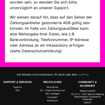
worden sein, so wenden Sie sich bitte
unverzüglich an unseren Support.
Wir weisen darauf hin, dass auf den Seiten der
Zahlungsanbieter gesonderte AGB gültig sein
können. Im Falle von Zahlungsausfällen kann
eine Weitergabe Ihrer Daten, wie z.B.
Bankverbindung, Telefonnummer, IP-Adresse
oder Adresse an ein Inkassobüro erfolgen
(siehe Datenschutzerklärung)
Alle Models sind mindestens 18 Jahre oder älter
JusProg
SUPPORT & SERVICES
RECHTLICHES
COMMUNITY &
SICHERHEIT
Support
Rechtliches
FAQ
EU - Digital Services Act
Werde CamGirl
Abo kündigen
18 U.S.C. 2257 Record-Keeping
Requirements Compliance
Copyright
Statement
Impressum
ASACP